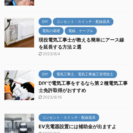
DIY
コンセント・スイッチ・配線器具
電気の基礎
電線、ケーブル
現役電気工事士が教える簡単にアース線
を延長する方法２選
2023/9/4
DIY
電気工事士、電気工事施工管理技士
DIYで電気工事をするなら第２種電気工事
士免許取得がおすすめ
2023/9/16
コンセント・スイッチ・配線器具
EV充電器設置には補助金が出ますよ