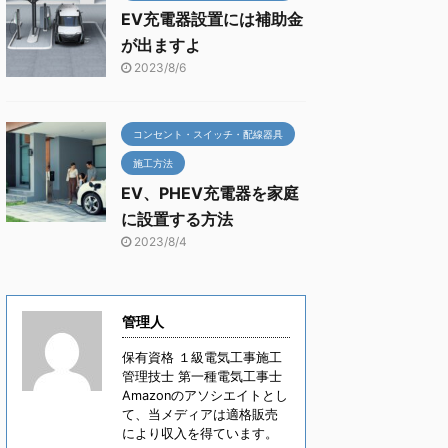
EV充電器設置には補助金
が出ますよ
2023/8/6
コンセント・スイッチ・配線器具
施工方法
EV、PHEV充電器を家庭
に設置する方法
2023/8/4
管理人
保有資格 １級電気工事施工
管理技士 第一種電気工事士
Amazonのアソシエイトとし
て、当メディアは適格販売
により収入を得ています。