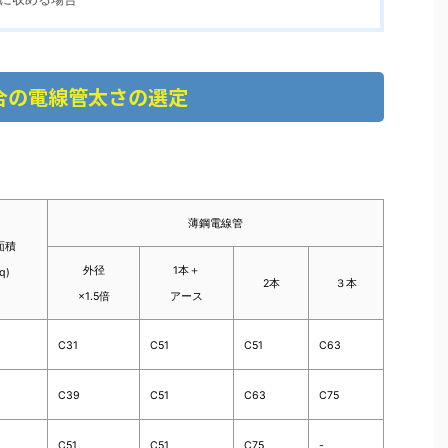
合の電線管太さの選定
薄鋼電線管
面積
外径
1本＋
q)
2本
３本
×1.5倍
アース
C31
C51
C51
C63
C39
C51
C63
C75
C51
C51
C75
-