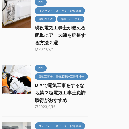
DIY
コンセント・スイッチ・配線器具
電気の基礎
電線、ケーブル
現役電気工事士が教える
簡単にアース線を延長す
る方法２選
2023/9/4
DIY
電気工事士、電気工事施工管理技士
DIYで電気工事をするな
ら第２種電気工事士免許
取得がおすすめ
2023/9/16
コンセント・スイッチ・配線器具