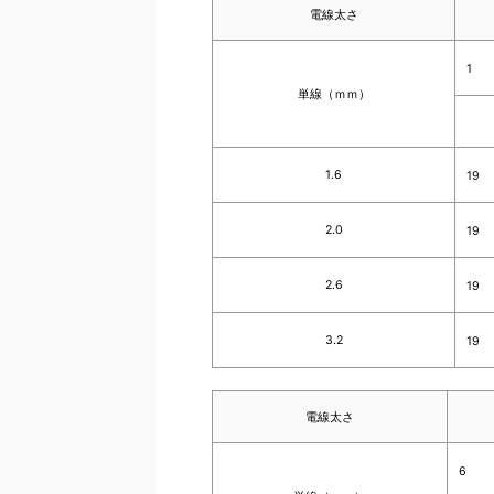
電線太さ
1
単線（ｍｍ）
1.6
19
2.0
19
2.6
19
3.2
19
電線太さ
6