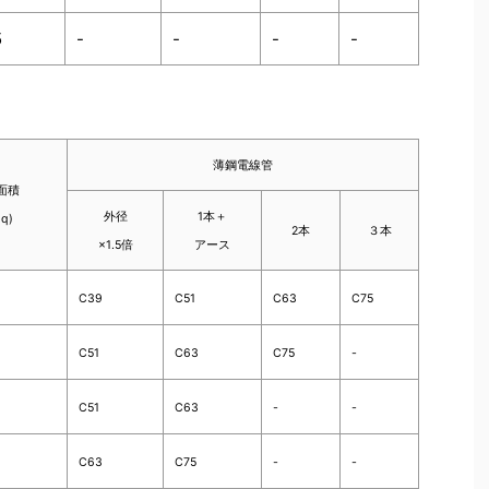
5
-
-
-
-
薄鋼電線管
面積
外径
1本＋
sq)
2本
３本
×1.5倍
アース
C39
C51
C63
C75
C51
C63
C75
-
C51
C63
-
-
C63
C75
-
-