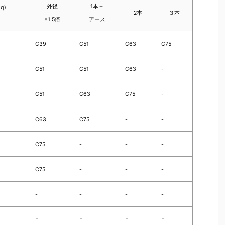
外径
1本＋
sq)
2本
３本
×1.5倍
アース
C39
C51
C63
C75
C51
C51
C63
-
C51
C63
C75
-
C63
C75
-
-
C75
-
-
-
C75
-
-
-
-
-
-
-
-
-
-
-