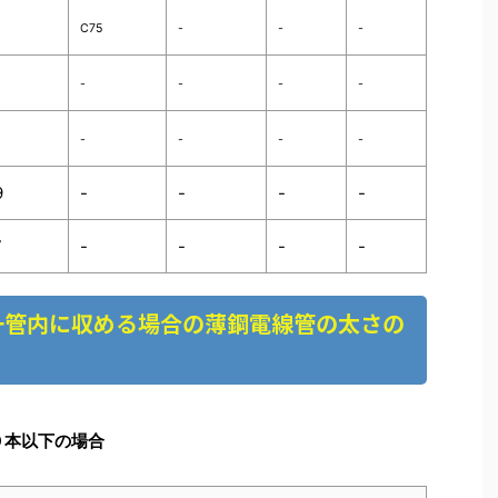
C75
-
-
-
-
-
-
-
-
-
-
-
9
-
-
-
-
7
-
-
-
-
一管内に収める場合の薄鋼電線管の太さの
０本以下の場合