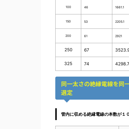
100
46
1661.1
150
53
2205.1
200
61
2921
250
67
3523.
325
74
4298.
同一太さの絶縁電線を同
選定
管内に収める絶縁電線の本数が１