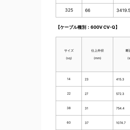
325
66
3419.
【ケーブル種別：600V CV-Q】
サイズ
仕上外径
断
(sq)
(mm)
(
14
23
415.3
22
27
572.3
38
31
754.4
60
37
1074.7