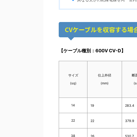
CVケーブルを収容する場
【ケーブル種別：600V CV-D】
サイズ
仕上外径
断
(sq)
(mm)
(s
14
19
283.4
22
22
379.9
38
26
530.7