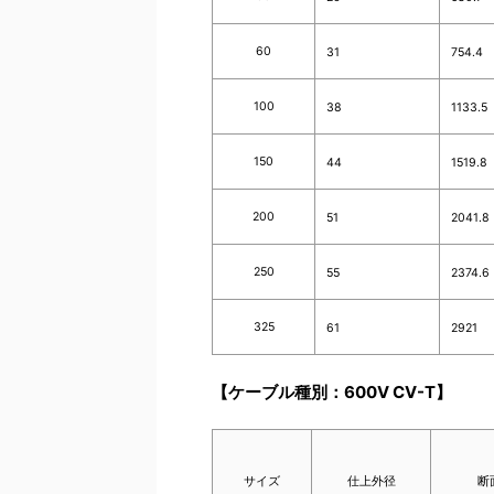
60
31
754.4
100
38
1133.5
150
44
1519.8
200
51
2041.8
250
55
2374.6
325
61
2921
【ケーブル種別：600V CV-T】
サイズ
仕上外径
断