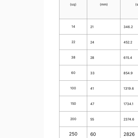
(sq)
(mm)
(
14
21
346.2
22
24
452.2
38
28
615.4
60
33
854.9
100
41
1319.6
150
47
1734.1
200
55
2374.6
250
60
2826